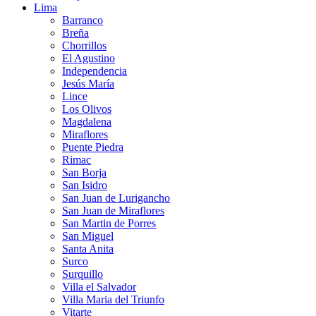
Lima
Barranco
Breña
Chorrillos
El Agustino
Independencia
Jesús María
Lince
Los Olivos
Magdalena
Miraflores
Puente Piedra
Rimac
San Borja
San Isidro
San Juan de Lurigancho
San Juan de Miraflores
San Martin de Porres
San Miguel
Santa Anita
Surco
Surquillo
Villa el Salvador
Villa Maria del Triunfo
Vitarte