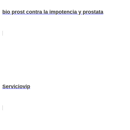
bio prost contra la impotencia y prostata
Serviciovip