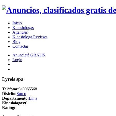
Inicio
Kinesiologas
Agencies
Kinesiologa Reviews
Blog
Contactar
Anunciaté GRATIS
Login
Lyrels spa
Teléfono:
940065568
Distrito:
Surco
Departamento:
Lima
Kinesiologas:
0
Rating: