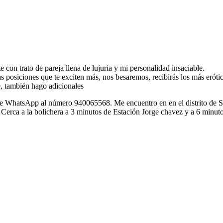
e con trato de pareja llena de lujuria y mi personalidad insaciable.
 las posiciones que te exciten más, nos besaremos, recibirás los más erót
he, también hago adicionales
e de WhatsApp al número 940065568. Me encuentro en en el distrito d
erca a la bolichera a 3 minutos de Estación Jorge chavez y a 6 minutos