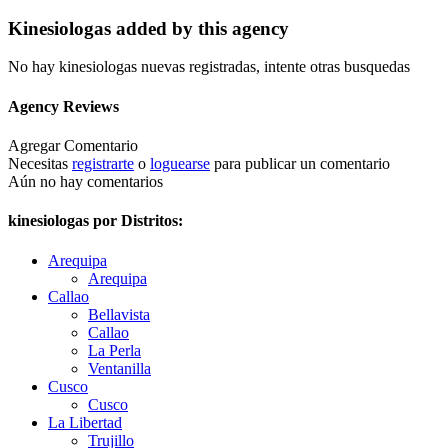
Kinesiologas added by this agency
No hay kinesiologas nuevas registradas, intente otras busquedas
Agency Reviews
Agregar Comentario
Necesitas
registrarte
o
loguearse
para publicar un comentario
Aún no hay comentarios
kinesiologas por Distritos:
Arequipa
Arequipa
Callao
Bellavista
Callao
La Perla
Ventanilla
Cusco
Cusco
La Libertad
Trujillo