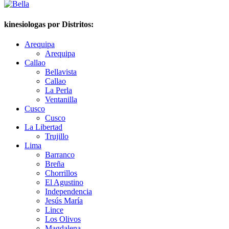
kinesiologas por Distritos:
Arequipa
Arequipa
Callao
Bellavista
Callao
La Perla
Ventanilla
Cusco
Cusco
La Libertad
Trujillo
Lima
Barranco
Breña
Chorrillos
El Agustino
Independencia
Jesús María
Lince
Los Olivos
Magdalena