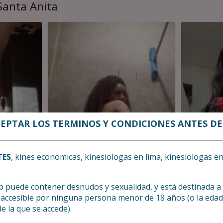
Santa Anita
CEPTAR LOS TERMINOS Y CONDICIONES ANTES DE
TES
, kines economicas, kinesiologas en lima, kinesiologas e
x
Arantza
web puede contener desnudos y sexualidad, y está destinada 
accesible por ninguna persona menor de 18 años (o la eda
ma
Santa Anita, Lima
Anthonela
de la que se accede).
ma
Santa Anita, Lima