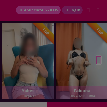
Anunciaté GRATIS
Login
TOP
TOP
Yuliet
Fabiana
San Borja, Lima
Los Olivos, Lima