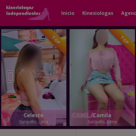
Inicio
Kinesiologas
Agenc
TOP
TOP
Celeste
Camila
Surquillo, Lima
Surquillo, Lima