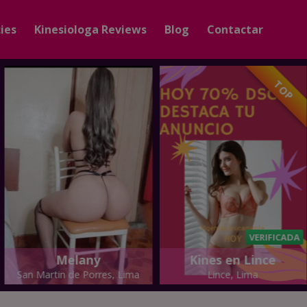
ies
Kinesiologa Reviews
Blog
Contactar
TOP
VERIFICADA
Melany
Kines en Lince
San Martin de Porres, Lima
Lince, Lima