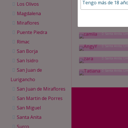
Anita
Tengo más de 18 años
Los Olivos
Santa Anita, Li
Wendy
No permitiré que nin
Magdalena
contenidos en este sit
Santa Anita, Li
Miraflores
camila
Estoy familiarizado c
Puente Piedra
Santa Anita, Li
sexual según lo defini
AngyY
Rimac
Santa Anita, Li
Estoy de acuerdo en q
zara
San Borja
de los anunciantes no
Santa Anita, Li
San Isidro
Tatiana
Estoy eligiendo volun
San Juan de
diversos materiales 
Santa Anita, Li
involucrados u otro m
Lurigancho
Saldré de este sitio 
San Juan de Miraflores
San Martin de Porres
Entiendo y acepto cum
parte de este sitio w
San Miguel
empleados por ningún 
Santa Anita
Todo este sitio web,
Surco