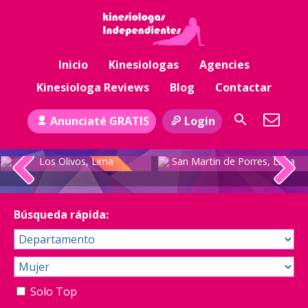
Inicio
Kinesiologas
Agencies
Kinesiologa Reviews
Blog
Contactar
Anunciaté GRATIS
Login
Fabiana
Melany
Los Olivos, Lima
San Martin de Porres, Lima
TOP
Búsqueda rápida:
Solo Top