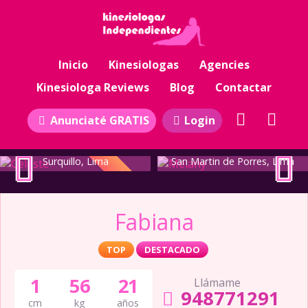
Inicio
Kinesiologas
Agencies
Kinesiologa Reviews
Blog
Contactar
Anunciaté GRATIS
Login
Celeste
Melany
Surquillo, Lima
San Martin de Porres, Lima
TOP
Fabiana
TOP
DESTACADO
1
56
21
Llámame
948771291
cm
kg
años