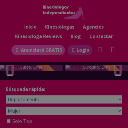
Inicio
Kinesiologas
Agencies
Kinesiologa Reviews
Blog
Contactar
Anunciaté GRATIS
Login
Andrea hermosa kine
Camila
Surco, Lima
Surquillo, Lima
TOP
TOP
Búsqueda rápida:
Solo Top