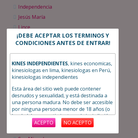
Independencia
Jesús María
Lince
¡DEBE ACEPTAR LOS TERMINOS Y
Los Olivos
CONDICIONES ANTES DE ENTRAR!
Magdalena
Miraflores
KINES INDEPENDIENTES
, kines economicas,
Puente Piedra
kinesiologas en lima, kinesiologas en Perú,
kinesiologas independientes
Rimac
San Borja
Esta área del sitio web puede contener
desnudos y sexualidad, y está destinada a
San Isidro
una persona madura. No debe ser accesible
San Juan de Lurigancho
por ninguna persona menor de 18 años (o
la edad de consentimiento en la jurisdicción
San Juan de Miraflores
desde la que se accede).
ACEPTO
NO ACEPTO
San Martin de Porres
Tengo más de 18 años y tengo el derecho