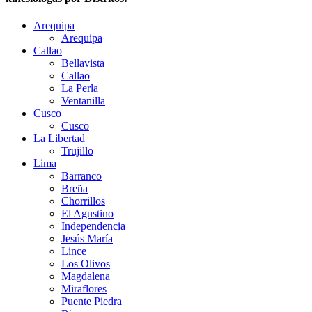
Arequipa
Arequipa
Callao
Bellavista
Callao
La Perla
Ventanilla
Cusco
Cusco
La Libertad
Trujillo
Lima
Barranco
Breña
Chorrillos
El Agustino
Independencia
Jesús María
Lince
Los Olivos
Magdalena
Miraflores
Puente Piedra