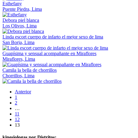
Esthefany
Puente Piedra, Lima
Debora piel blanca
Los Olivos, Lima
Linda escort cuerpo de infarto el mejor sexo de lima
San Borja, Lima
Guapísima y sensual acompañante en Miraflores
Miraflores, Lima
Camila la bella de chorrillos
Chorrillos, Lima
Anterior
1
2
…
11
12
13
kinesiologas por Distritos: