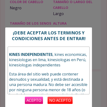
COLOR DE CABELLO
TAMAÑO O LARGO DEL
Negro
CABELLO
Largo
TAMAÑO DE LOS SENOS
ALTURA
Pechos Naturales
160cm
¡DEBE ACEPTAR LOS TERMINOS Y
CONDICIONES ANTES DE ENTRAR!
PESO
CONTEXTURA
50kg
Flaca
KINES INDEPENDIENTES
, kines economicas,
FUMADORA
OCUPACIÓN
kinesiologas en lima, kinesiologas en Perú,
No
Kine
kinesiologas independientes
Esta área del sitio web puede contener
INFORMACIÓN DE CONTACTO:
desnudos y sexualidad, y está destinada a
una persona madura. No debe ser accesible
Distrito:
Surco
por ninguna persona menor de 18 años (o
Departamento:
Lima
la edad de consentimiento en la jurisdicción
desde la que se accede).
Teléfono:
ACEPTO
NO ACEPTO
941939587%20
Teléfono:
941939587