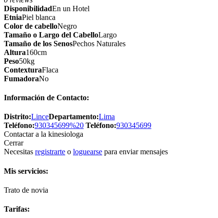
Disponibilidad
En un Hotel
Etnia
Piel blanca
Color de cabello
Negro
Tamaño o Largo del Cabello
Largo
Tamaño de los Senos
Pechos Naturales
Altura
160cm
Peso
50kg
Contextura
Flaca
Fumadora
No
Información de Contacto:
Distrito:
Lince
Departamento:
Lima
Teléfono:
930345699%20
Teléfono:
930345699
Contactar a la kinesiologa
Cerrar
Necesitas
registrarte
o
loguearse
para enviar mensajes
Mis servicios:
Trato de novia
Tarifas: