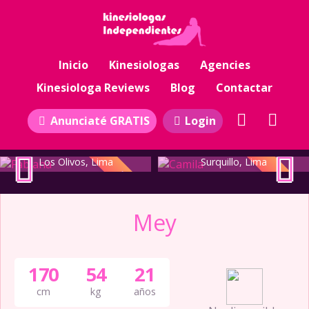
Inicio
Kinesiologas
Agencies
Kinesiologa Reviews
Blog
Contactar
Anunciaté GRATIS
Login
Fabiana
Camila
Los Olivos, Lima
Surquillo, Lima
TOP
TOP
Mey
170
54
21
cm
kg
años