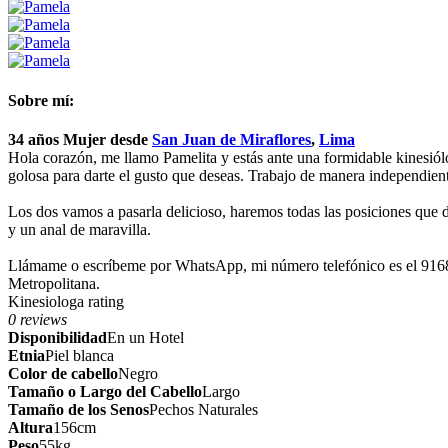
Sobre mí:
34 años
Mujer
desde
San Juan de Miraflores
,
Lima
Hola corazón, me llamo Pamelita y estás ante una formidable kinesiól
golosa para darte el gusto que deseas. Trabajo de manera independien
Los dos vamos a pasarla delicioso, haremos todas las posiciones que d
y un anal de maravilla.
Llámame o escríbeme por WhatsApp, mi número telefónico es el 916870
Metropolitana.
Kinesiologa rating
0 reviews
Disponibilidad
En un Hotel
Etnia
Piel blanca
Color de cabello
Negro
Tamaño o Largo del Cabello
Largo
Tamaño de los Senos
Pechos Naturales
Altura
156cm
Peso
55kg