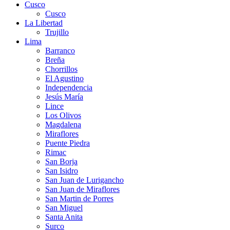
Cusco
Cusco
La Libertad
Trujillo
Lima
Barranco
Breña
Chorrillos
El Agustino
Independencia
Jesús María
Lince
Los Olivos
Magdalena
Miraflores
Puente Piedra
Rimac
San Borja
San Isidro
San Juan de Lurigancho
San Juan de Miraflores
San Martin de Porres
San Miguel
Santa Anita
Surco