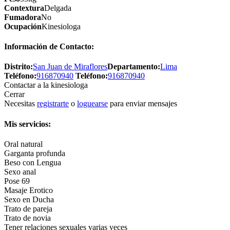
Contextura
Delgada
Fumadora
No
Ocupación
Kinesiologa
Información de Contacto:
Distrito:
San Juan de Miraflores
Departamento:
Lima
Teléfono:
916870940
Teléfono:
916870940
Contactar a la kinesiologa
Cerrar
Necesitas
registrarte
o
loguearse
para enviar mensajes
Mis servicios:
Oral natural
Garganta profunda
Beso con Lengua
Sexo anal
Pose 69
Masaje Erotico
Sexo en Ducha
Trato de pareja
Trato de novia
Tener relaciones sexuales varias veces