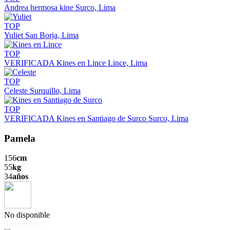
Andrea hermosa kine
Surco, Lima
TOP
Yuliet
San Borja, Lima
TOP
VERIFICADA
Kines en Lince
Lince, Lima
TOP
Celeste
Surquillo, Lima
TOP
VERIFICADA
Kines en Santiago de Surco
Surco, Lima
Pamela
156
cm
55
kg
34
años
No disponible
916870940