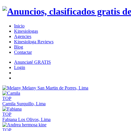
Inicio
Kinesiologas
Agencies
Kinesiologa Reviews
Blog
Contactar
Anunciaté GRATIS
Login
Melany
San Martin de Porres, Lima
TOP
Camila
Surquillo, Lima
TOP
Fabiana
Los Olivos, Lima
TOP