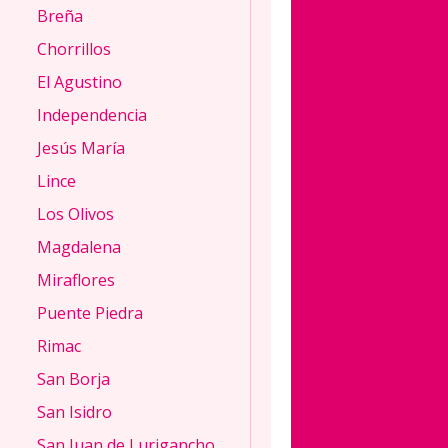
Breña
años
Chorrillos
Mujer
desde
El Agustino
Lince
,
Independencia
Lima
Jesús María
Hola
Lince
cielo.
Soy
Los Olivos
SOLANGE,
Magdalena
una
bella
Miraflores
chica
Puente Piedra
de
22
Rimac
años
San Borja
con
ganas
San Isidro
de
San Juan de Lurigancho
conocer