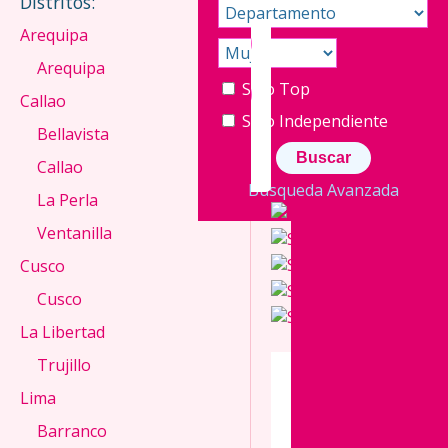
Distritos:
Arequipa
160
Arequipa
cm
60
Solo Top
No
Callao
disponible
926763083
kg
Solo Independiente
Bellavista
26
Callao
años
Búsqueda Avanzada
La Perla
Ventanilla
Cusco
Cusco
La Libertad
Trujillo
SOBRE
Lima
MÍ:
Barranco
26