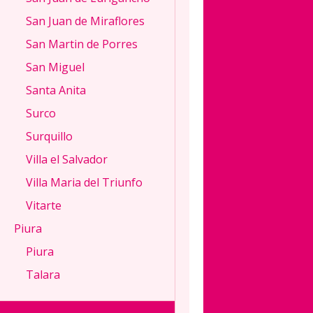
a
San Juan de Miraflores
caballeros
San Martin de Porres
serios,
atentos
San Miguel
y
Santa Anita
educados
en
Surco
mis
Surquillo
horas
libres.
Villa el Salvador
Estoy
Villa Maria del Triunfo
debutando
como
Vitarte
escort
Piura
independiente,
pero
Piura
tengo
Talara
una
actitud
que