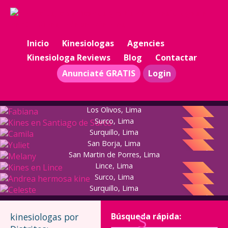
Inicio
Kinesiologas
Agencies
Kinesiologa Reviews
Blog
Contactar
Anunciaté GRATIS
Login
VERIFICADA
Fabiana
Kines en Santiago de Surco
Los Olivos, Lima
TOP
Camila
Surco, Lima
TOP
Yuliet
Surquillo, Lima
VERIFICADA
TOP
Melany
San Borja, Lima
TOP
Kines en Lince
San Martin de Porres, Lima
Andrea hermosa kine
Lince, Lima
TOP
Celeste
Surco, Lima
TOP
Surquillo, Lima
TOP
kinesiologas por
Búsqueda rápida:
SOLANGE