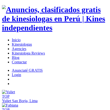
Inicio
Kinesiologas
Agencies
Kinesiologa Reviews
Blog
Contactar
Anunciaté GRATIS
Login
TOP
Yuliet
San Borja, Lima
TOP