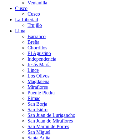
Ventanilla
Cusco
Cusco
La Libertad
Trujillo
Lima
Barranco
Breña
Chorrillos
El Agustino
Independencia
Jesús María
Lince
Los Olivos
Magdalena
Miraflores
Puente Piedra
Rimac
San Borja
San Isidro
San Juan de Lurigancho
San Juan de Miraflores
San Martin de Porres
San Miguel
Santa Anita