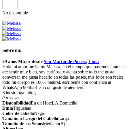
No disponible
904623135
Sobre mí:
29 años
Mujer
desde
San Martin de Porres
,
Lima
Hola mi amor me llamo Melissa, en el tiempo que pasemos juntos te
are sentir muy bien, soy cariñosa y atenta sobre todo me gusta
conversar, me gusta hacerlo en todas las poses, mis fotos son reales
todo mi cuerpo es 100% natural, escribeme con confianza al
WhatsApp 904623135 con gusto te atenderé.
Kinesiologa rating
0 reviews
Disponibilidad
En un Hotel, A Domicilio
Etnia
Trigueñas
Color de cabello
Negro
Tamaño o Largo del Cabello
Largo
Tamaño de los Senos
Mediano(B)
Altura
1cm