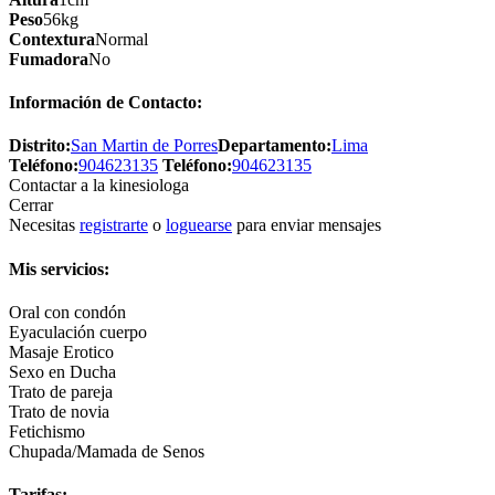
Peso
56kg
Contextura
Normal
Fumadora
No
Información de Contacto:
Distrito:
San Martin de Porres
Departamento:
Lima
Teléfono:
904623135
Teléfono:
904623135
Contactar a la kinesiologa
Cerrar
Necesitas
registrarte
o
loguearse
para enviar mensajes
Mis servicios:
Oral con condón
Eyaculación cuerpo
Masaje Erotico
Sexo en Ducha
Trato de pareja
Trato de novia
Fetichismo
Chupada/Mamada de Senos
Tarifas: